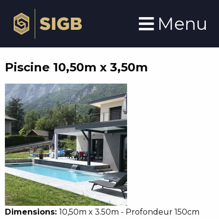
Aller
au
Menu
contenu
principal
Piscine 10,50m x 3,50m
Photo
Dimensions:
10,50m x 3.50m - Profondeur 150cm