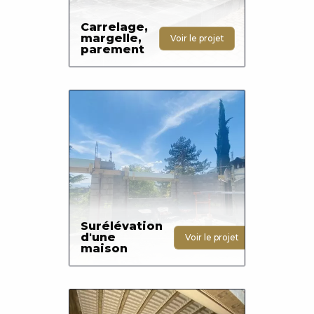
Carrelage,
margelle,
Voir le projet
parement
Photo
Surélévation
d'une
Voir le projet
maison
Photo