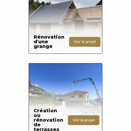
Rénovation
d'une
Voir le projet
grange
Photo
Création
ou
rénovation
Voir le projet
de
terrasses