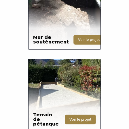
Mur de
Voir le projet
soutènement
Photo
Terrain
de
Voir le projet
pétanque