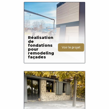
Photo
Réalisation
de
fondations
Voir le projet
pour
remodeling
façades
Photo